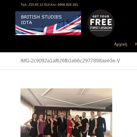
Τηλ: 210 65 12 014 Κιν: 6906 825 261
Αρχική
IMG-2c9092a1af626fb1eb6c2977898aee3e-V