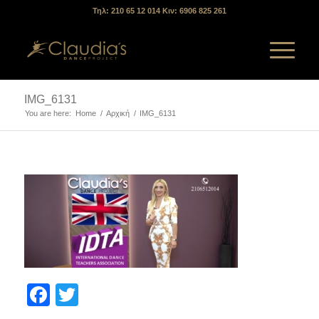
Τηλ: 210 65 12 014 Κιν: 6906 825 261
IMG_6131
You are here:
Home
/
Αρχική
/
IMG_6131
Facebook
Twitter