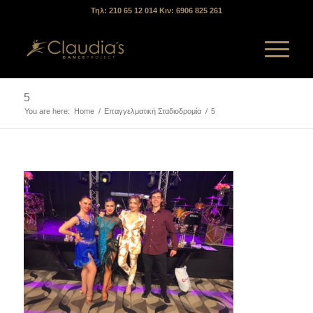
Τηλ: 210 65 12 014 Κιν: 6906 825 261
5
You are here:
Home
/
Επαγγελματική Σταδιοδρομία
/
5