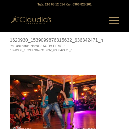
Τηλ: 210 65 12 014 Κιν: 6906 825 261
1620930_1539099876315632_636342471_n
You are here:
Home
/
ΚΟΠΗ ΠΙΤΑΣ
/
1620930_1539099876315632_636342471_n