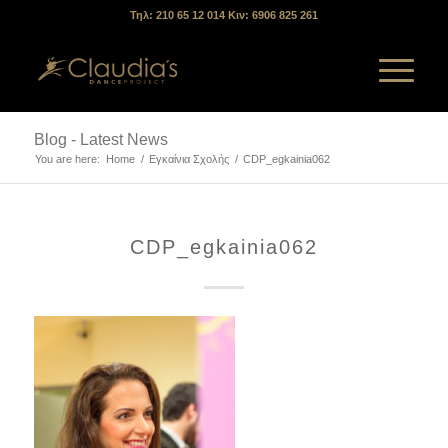
Τηλ: 210 65 12 014 Κιν: 6906 825 261
Blog - Latest News
You are here:
Home
/
Εγκαίνια Σχολής
/
CDP_egkainia062
CDP_egkainia062