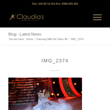
Τηλ: 210 65 12 014 Κιν: 6906 825 261
Blog - Latest News
You are here:
Home
/
Dancing With the Stars #6
/
IMG_2374
IMG_2374