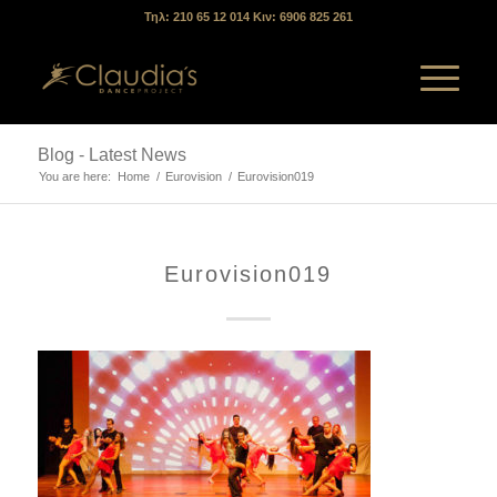
Τηλ: 210 65 12 014 Κιν: 6906 825 261
Blog - Latest News
You are here:
Home
/
Eurovision
/
Eurovision019
Eurovision019