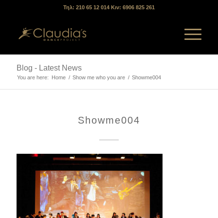
Τηλ: 210 65 12 014 Κιν: 6906 825 261
Blog - Latest News
You are here:
Home
/
Show me who you are
/
Showme004
Showme004