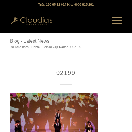
Τηλ: 210 65 12 014 Κιν: 6906 825 261
Blog - Latest News
You are here:
Home
/
Video Clip Dance
/
02199
02199