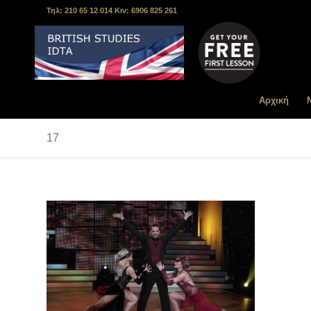
Τηλ: 210 65 12 014 Κιν: 6906 825 261
Αρχική
17